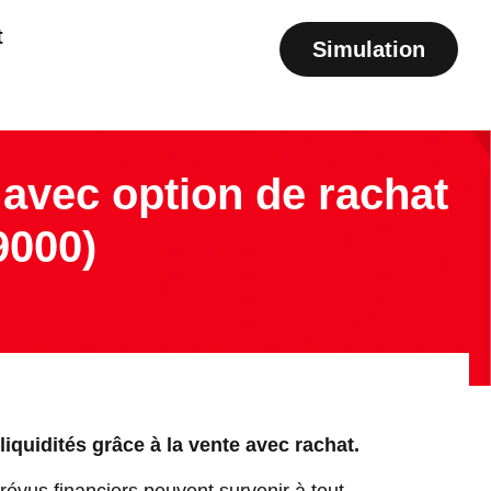
t
Simulation
avec option de rachat
9000)
iquidités grâce à la vente avec rachat.
évus financiers peuvent survenir à tout