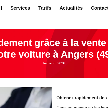
l
Services
Tarifs
Actualités
Contac
dement grâce à la vente 
otre voiture à Angers (4
février 8, 2026
Obtenez rapidement des l
Dans un monde où les impr