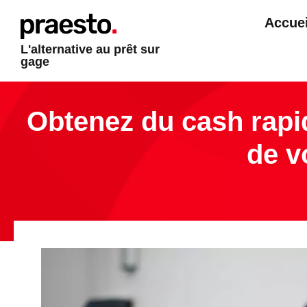
Accuei
L'alternative au prêt sur
gage
Obtenez du cash rapi
de v