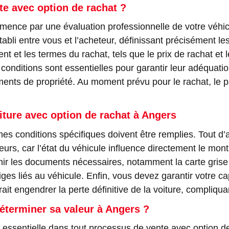
e avec option de rachat ?
ence par une évaluation professionnelle de votre véhic
abli entre vous et l’acheteur, définissant précisément les
ent et les termes du rachat, tels que le prix de rachat e
onditions sont essentielles pour garantir leur adéquation
uments de propriété. Au moment prévu pour le rachat, le
iture avec option de rachat à Angers
nes conditions spécifiques doivent être remplies. Tout d’ab
, car l’état du véhicule influence directement le montan
urnir les documents nécessaires, notamment la carte grise 
tiges liés au véhicule. Enfin, vous devez garantir votre c
 engendrer la perte définitive de la voiture, compliquan
éterminer sa valeur à Angers ?
e essentielle dans tout processus de vente avec option d