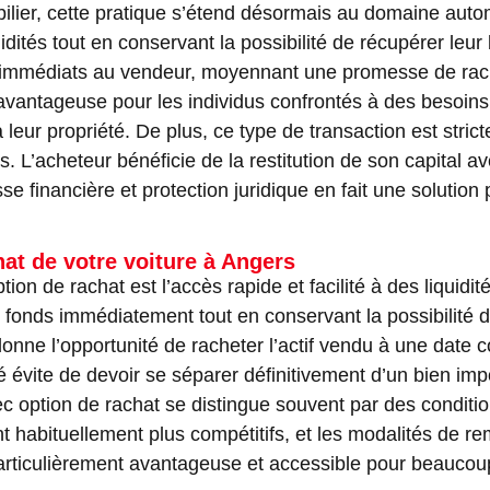
bilier, cette pratique s’étend désormais au domaine autom
idités tout en conservant la possibilité de récupérer leur 
s immédiats au vendeur, moyennant une promesse de racha
avantageuse pour les individus confrontés à des besoins
leur propriété. De plus, ce type de transaction est stric
s. L’acheteur bénéficie de la restitution de son capital 
esse financière et protection juridique en fait une soluti
at de votre voiture à Angers
on de rachat est l’accès rapide et facilité à des liquidi
 fonds immédiatement tout en conservant la possibilité d
nne l’opportunité de racheter l’actif vendu à une date c
ilité évite de devoir se séparer définitivement d’un bien i
avec option de rachat se distingue souvent par des condit
sont habituellement plus compétitifs, et les modalités d
particulièrement avantageuse et accessible pour beaucou