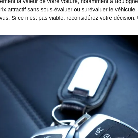
ément la valeur de votre voiture, notamment à Boulogne-
prix attractif sans sous-évaluer ou surévaluer le véhicule
révus. Si ce n’est pas viable, reconsidérez votre décision