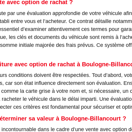
e avec option de rachat ?
te par une évaluation approfondie de votre véhicule afi
établi entre vous et l’acheteur. Ce contrat détaille notam
st essentiel d’examiner attentivement ces termes pour gara
clue, les clés et documents du véhicule sont remis à l’ac
somme initiale majorée des frais prévus. Ce système offre
iture avec option de rachat à Boulogne-Billanc
eurs conditions doivent être respectées. Tout d’abord, vot
ar son état influence directement son évaluation. Ensuite
comme la carte grise à votre nom et, si nécessaire, un c
 à racheter le véhicule dans le délai imparti. Une évaluat
pecter ces critères est fondamental pour sécuriser et opti
éterminer sa valeur à Boulogne-Billancourt ?
 incontournable dans le cadre d’une vente avec option de