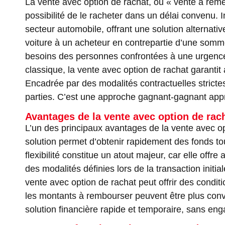
La vente avec option de rachat, ou « vente à rémé
possibilité de le racheter dans un délai convenu. 
secteur automobile, offrant une solution alternati
voiture à un acheteur en contrepartie d’une somme
besoins des personnes confrontées à une urgence 
classique, la vente avec option de rachat garantit 
Encadrée par des modalités contractuelles strictes
parties. C’est une approche gagnant-gagnant appréc
Avantages de la vente avec option de rach
L’un des principaux avantages de la vente avec opt
solution permet d’obtenir rapidement des fonds tou
flexibilité constitue un atout majeur, car elle off
des modalités définies lors de la transaction init
vente avec option de rachat peut offrir des conditi
les montants à rembourser peuvent être plus conve
solution financière rapide et temporaire, sans en