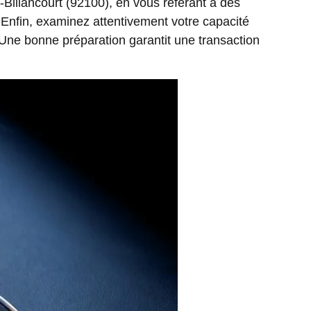
Billancourt (92100), en vous référant à des
. Enfin, examinez attentivement votre capacité
. Une bonne préparation garantit une transaction