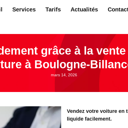
l
Services
Tarifs
Actualités
Contac
dement grâce à la vente 
iture à Boulogne-Billanc
mars 14, 2026
Vendez votre voiture en 
liquide facilement.