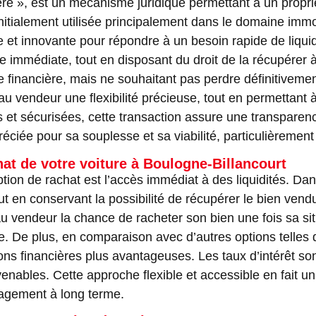
ré », est un mécanisme juridique permettant à un propri
Initialement utilisée principalement dans le domaine imm
ve et innovante pour répondre à un besoin rapide de liqui
 immédiate, tout en disposant du droit de la récupérer à 
financière, mais ne souhaitant pas perdre définitivemen
au vendeur une flexibilité précieuse, tout en permettant à
 et sécurisées, cette transaction assure une transparenc
iée pour sa souplesse et sa viabilité, particulièrement e
at de votre voiture à Boulogne-Billancourt
ion de rachat est l’accès immédiat à des liquidités. Dan
t en conservant la possibilité de récupérer le bien vend
re au vendeur la chance de racheter son bien une fois sa s
iale. De plus, en comparaison avec d’autres options telles
ons financières plus avantageuses. Les taux d’intérêt sont
nables. Cette approche flexible et accessible en fait un
gagement à long terme.