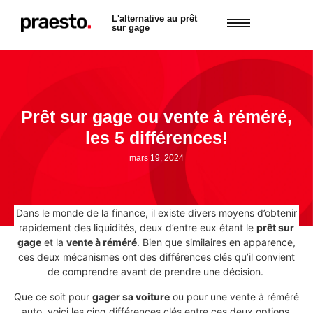
L'alternative au prêt
sur gage
Prêt sur gage ou vente à réméré,
les 5 différences!
mars 19, 2024
Dans le monde de la finance, il existe divers moyens d’obtenir
rapidement des liquidités, deux d’entre eux étant le
prêt sur
gage
et la
vente à réméré
. Bien que similaires en apparence,
ces deux mécanismes ont des différences clés qu’il convient
de comprendre avant de prendre une décision.
Que ce soit pour
gager sa voiture
ou pour une vente à réméré
auto, voici les cinq différences clés entre ces deux options.